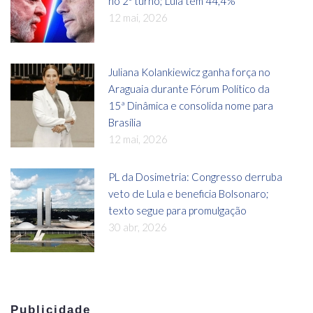
no 2º turno; Lula tem 44,4%
12 mai, 2026
Juliana Kolankiewicz ganha força no
Araguaia durante Fórum Político da
15ª Dinâmica e consolida nome para
Brasília
12 mai, 2026
PL da Dosimetria: Congresso derruba
veto de Lula e beneficia Bolsonaro;
texto segue para promulgação
30 abr, 2026
Publicidade