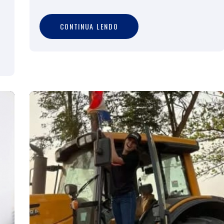
C
O
N
T
I
N
U
A
L
E
N
D
O
CONTINUA LENDO