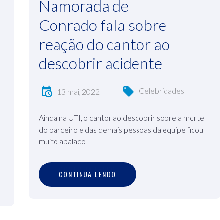
Namorada de
Conrado fala sobre
reação do cantor ao
descobrir acidente
Celebridades
13 mai, 2022
Ainda na UTI, o cantor ao descobrir sobre a morte
do parceiro e das demais pessoas da equipe ficou
muito abalado
C
O
N
T
I
N
U
A
L
E
N
D
O
CONTINUA LENDO