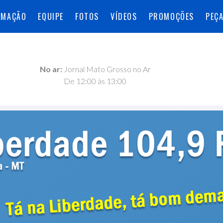
AMAÇÃO
EQUIPE
FOTOS
VÍDEOS
PROMOÇÕES
PEÇ
No ar:
Jornal Mato Grosso no Ar
De 12:00 às 13:00