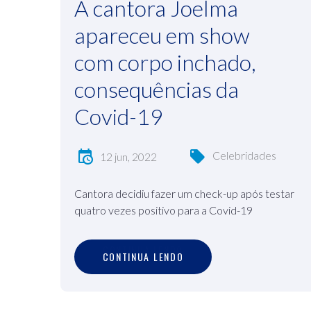
A cantora Joelma
apareceu em show
com corpo inchado,
consequências da
Covid-19
Celebridades
12 jun, 2022
Cantora decidiu fazer um check-up após testar
quatro vezes positivo para a Covid-19
C
O
N
T
I
N
U
A
L
E
N
D
O
CONTINUA LENDO