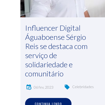
Influencer Digital
Águaboense Sérgio
Reis se destaca com
serviço de
solidariedade e
comunitário
Celebridades
06 fev, 2023
C
O
N
T
I
N
U
A
L
E
N
D
O
CONTINUA LENDO