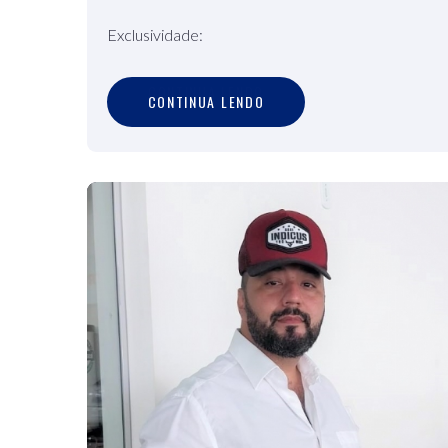
Exclusividade:
C
O
N
T
I
N
U
A
L
E
N
D
O
CONTINUA LENDO