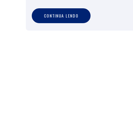
C
O
N
T
I
N
U
A
L
E
N
D
O
CONTINUA LENDO