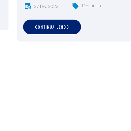
Denuncia
27 fev, 2022
C
O
N
T
I
N
U
A
L
E
N
D
O
CONTINUA LENDO