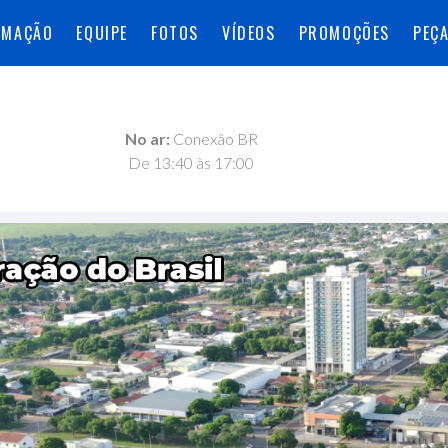
AMAÇÃO
EQUIPE
FOTOS
VÍDEOS
PROMOÇÕES
PEÇ
No ar:
Conexão BR
De 13:40 às 17:00