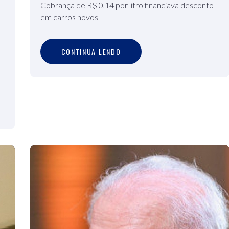
Cobrança de R$ 0,14 por litro financiava desconto
em carros novos
C
O
N
T
I
N
U
A
L
E
N
D
O
CONTINUA LENDO