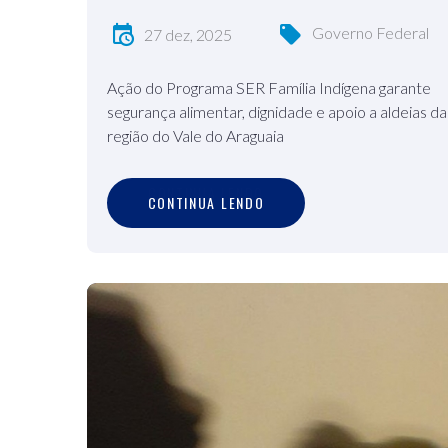
Governo Federal
27 dez, 2025
Ação do Programa SER Família Indígena garante
segurança alimentar, dignidade e apoio a aldeias da
região do Vale do Araguaia
C
O
N
T
I
N
U
A
L
E
N
D
O
CONTINUA LENDO