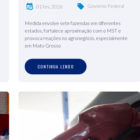
Governo Federal
01 fev, 2026
Medida envolve sete fazendas em diferentes
estados, fortalece aproximação com o MST e
provoca reações no agronegócio, especialmente
em Mato Grosso
C
O
N
T
I
N
U
A
L
E
N
D
O
CONTINUA LENDO