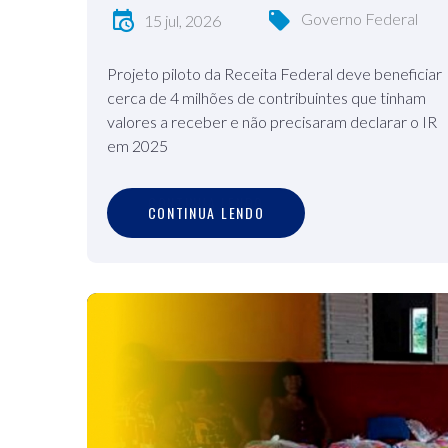
Governo Federal
15 jul, 2026
Projeto piloto da Receita Federal deve beneficiar
cerca de 4 milhões de contribuintes que tinham
valores a receber e não precisaram declarar o IR
em 2025
C
O
N
T
I
N
U
A
L
E
N
D
O
CONTINUA LENDO