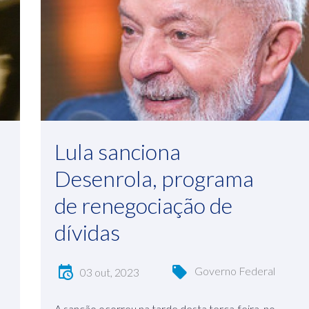
Lula sanciona
Desenrola, programa
de renegociação de
dívidas
Governo Federal
03 out, 2023
A sanção ocorreu na tarde desta terça-feira, no