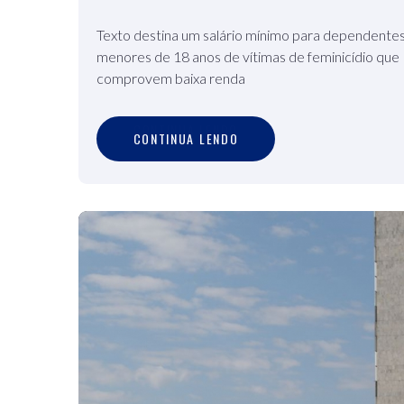
Texto destina um salário mínimo para dependente
menores de 18 anos de vítimas de feminicídio que
comprovem baixa renda
C
O
N
T
I
N
U
A
L
E
N
D
O
CONTINUA LENDO