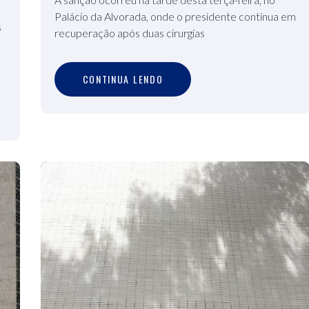
Palácio da Alvorada, onde o presidente continua em
s
recuperação após duas cirurgias
C
O
N
T
I
N
U
A
L
E
N
D
O
CONTINUA LENDO