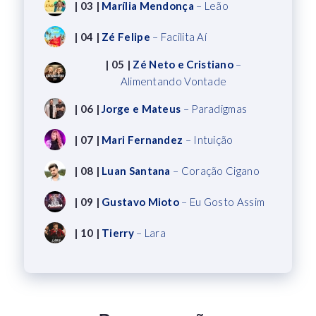
| 03 |
Marília Mendonça
– Leão
| 04 |
Zé Felipe
– Facilita Aí
| 05 |
Zé Neto e Cristiano
–
Alimentando Vontade
| 06 |
Jorge e Mateus
– Paradigmas
| 07 |
Mari Fernandez
– Intuição
| 08 |
Luan Santana
– Coração Cigano
| 09 |
Gustavo Mioto
– Eu Gosto Assim
| 10 |
Tierry
– Lara