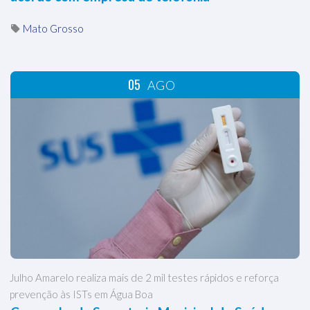
Mato Grosso
05
AGO
Julho Amarelo realiza mais de 2 mil testes rápidos e reforça
prevenção às ISTs em Água Boa