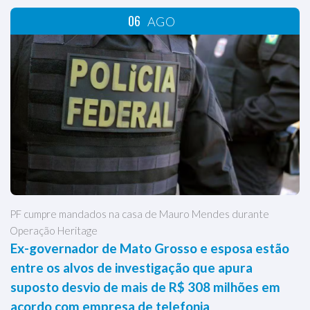
06
AGO
PF cumpre mandados na casa de Mauro Mendes durante
Operação Heritage
Ex-governador de Mato Grosso e esposa estão
entre os alvos de investigação que apura
suposto desvio de mais de R$ 308 milhões em
acordo com empresa de telefonia