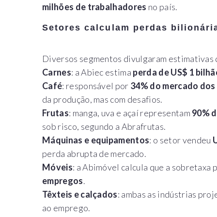
milhões de trabalhadores
no país.
Setores calculam perdas bilionári
Diversos segmentos divulgaram estimativas d
Carnes
: a Abiec estima
perda de US$ 1 bilhã
Café
: responsável por
34% do mercado dos
da produção, mas com desafios.
Frutas
: manga, uva e açaí representam
90% d
sob risco, segundo a Abrafrutas.
Máquinas e equipamentos
: o setor vendeu
U
perda abrupta de mercado.
Móveis
: a Abimóvel calcula que a sobretaxa 
empregos
.
Têxteis e calçados
: ambas as indústrias pro
ao emprego.