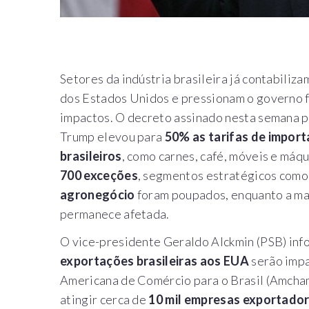
Setores da indústria brasileira já contabiliz
dos Estados Unidos e pressionam o governo f
impactos. O decreto assinado nesta semana 
Trump elevou para
50% as tarifas de impor
brasileiros
, como carnes, café, móveis e máq
700 exceções
, segmentos estratégicos como
agronegócio
foram poupados, enquanto a mai
permanece afetada.
O vice-presidente Geraldo Alckmin (PSB) in
exportações brasileiras aos EUA
serão impa
Americana de Comércio para o Brasil (Amcham
atingir cerca de
10 mil empresas exportado