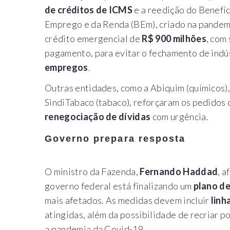
de créditos de ICMS
e a reedição do Benefí
Emprego e da Renda (BEm), criado na pandemi
crédito emergencial de
R$ 900 milhões
, com
pagamento, para evitar o fechamento de indú
empregos
.
Outras entidades, como a Abiquim (químicos), A
SindiTabaco (tabaco), reforçaram os pedidos
renegociação de dívidas
com urgência.
Governo prepara resposta
O ministro da Fazenda,
Fernando Haddad
, a
governo federal está finalizando um
plano d
mais afetados. As medidas devem incluir
linh
atingidas, além da possibilidade de recriar 
a pandemia da Covid-19.