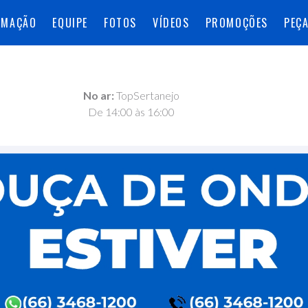
AMAÇÃO
EQUIPE
FOTOS
VÍDEOS
PROMOÇÕES
PEÇ
No ar:
TopSertanejo
De 14:00 às 16:00