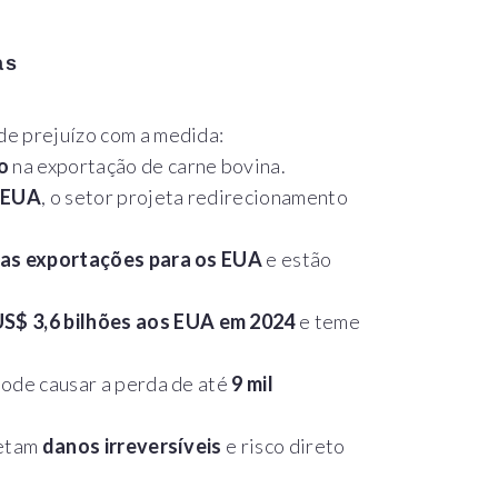
as
e prejuízo com a medida:
o
na exportação de carne bovina.
 EUA
, o setor projeta redirecionamento
as exportações para os EUA
e estão
S$ 3,6 bilhões aos EUA em 2024
e teme
pode causar a perda de até
9 mil
jetam
danos irreversíveis
e risco direto