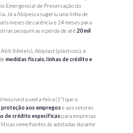
cio Emergencial de Preservação do
a. Já a Abipesca sugeriu uma linha de
 seis meses de carência e 24 meses para
strias pesqueiras e perda de até
20 mil
bit (têxteis), Abiplast (plásticos), e
 de
medidas fiscais, linhas de crédito e
firmou nesta sexta-feira (1º) que o
e proteção aos empregos
e aos setores
as de crédito específicas
para empresas
políticas semelhantes às adotadas durante