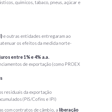
ásticos, químicos, tabaco, pneus, açúcar e
I)
e outras entidades entregaram ao
atenuar os efeitos da medida norte-
uros entre 1% e 4% a.a.
anciamentos de exportação (como PROEX
is
tos residuais da exportação
cumulados (PIS/Cofins e IPI)
as com contratos de câmbio, a
liberação