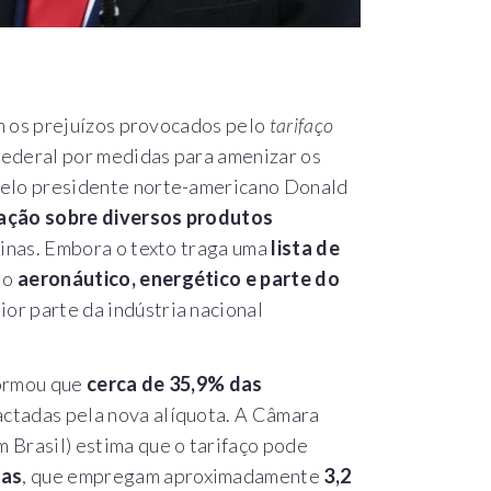
am os prejuízos provocados pelo
tarifaço
ederal por medidas para amenizar os
pelo presidente norte-americano Donald
tação sobre diversos produtos
uinas. Embora o texto traga uma
lista de
 o
aeronáutico, energético e parte do
or parte da indústria nacional
formou que
cerca de 35,9% das
ctadas pela nova alíquota. A Câmara
 Brasil) estima que o tarifaço pode
ras
, que empregam aproximadamente
3,2