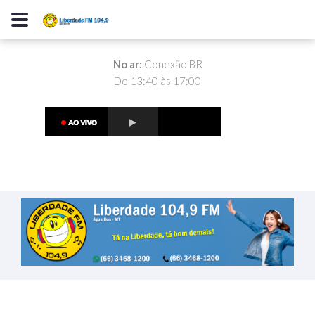
No ar:
Conexão BR
De 13:40 às 17:00