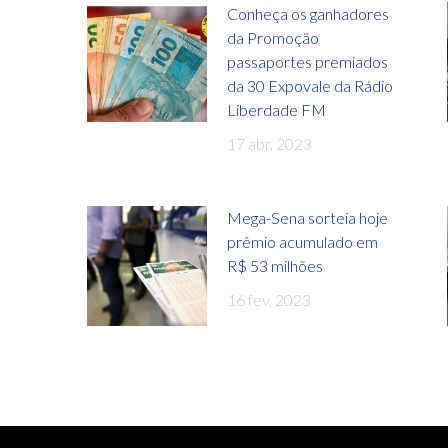
Conheça os ganhadores
da Promoção
passaportes premiados
da 30 Expovale da Rádio
Liberdade FM
17 abr, 2023
Mega-Sena sorteia hoje
prêmio acumulado em
R$ 53 milhões
16 fev, 2023