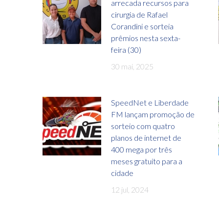
arrecada recursos para
cirurgia de Rafael
Corandini e sorteia
prêmios nesta sexta-
feira (30)
30 mai, 2025
SpeedNet e Liberdade
FM lançam promoção de
sorteio com quatro
planos de internet de
400 mega por três
meses gratuito para a
cidade
12 jul, 2024