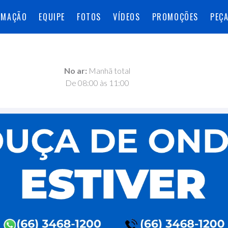
AMAÇÃO
EQUIPE
FOTOS
VÍDEOS
PROMOÇÕES
PEÇ
No ar:
Manhã total
De 08:00 às 11:00