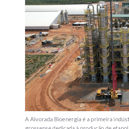
A Alvorada Bioenergia é a primeira indús
grossense dedicada à produção de etanol, 