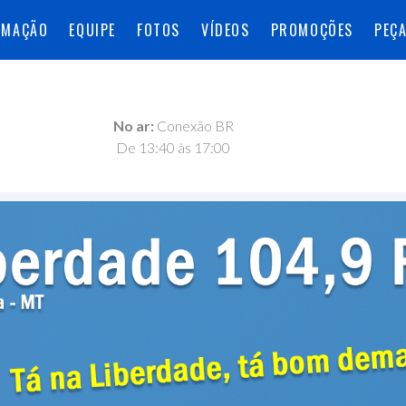
AMAÇÃO
EQUIPE
FOTOS
VÍDEOS
PROMOÇÕES
PEÇ
No ar:
Conexão BR
De 13:40 às 17:00