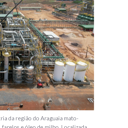
tria da região do Araguaia mato-
farelos e óleo de milho. Localizada