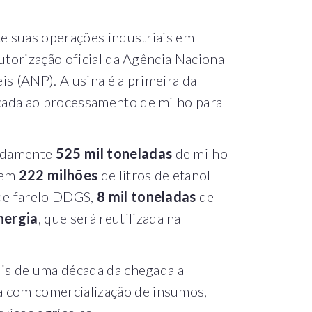
te suas operações industriais em
autorização oficial da Agência Nacional
is (ANP). A usina é a primeira da
cada ao processamento de milho para
madamente
525 mil toneladas
de milho
 em
222 milhões
de litros de etanol
e farelo DDGS,
8 mil toneladas
de
nergia
, que será reutilizada na
ais de uma década da chegada a
a com comercialização de insumos,