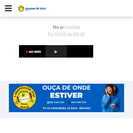
No ar:
Insônia
De 02:00 às 05:30