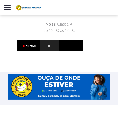
No ar:
Classe A
De 12:00 às 14:00