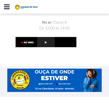
No ar:
Classe A
De 12:00 às 14:00