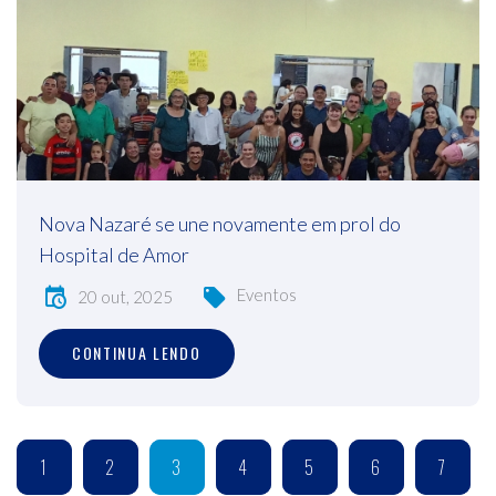
Nova Nazaré se une novamente em prol do
Hospital de Amor
Eventos
20 out, 2025
CONTINUA LENDO
1
2
3
4
5
6
7