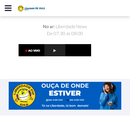
No ar:
Liberdade News
De 07:30 às 08:00