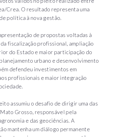
otos válidos no pleito realizado entre
fea/Crea. O resultado representa uma
de política à nova gestão.
apresentação de propostas voltadas à
da fiscalização profissional, ampliação
rior do Estado e maior participação do
 planejamento urbano e desenvolvimento
mbém defendeu investimentos em
aos profissionais e maior integração
sociedade.
ito assumiu o desafio de dirigir uma das
e Mato Grosso, responsável pela
 agronomia e das geociências. A
ração mantenha um diálogo permanente