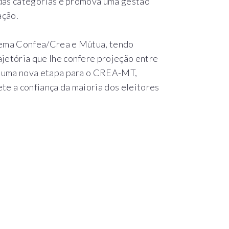
o das categorias e promova uma gestão
ação.
stema Confea/Crea e Mútua, tendo
jetória que lhe confere projeção entre
ca uma nova etapa para o CREA-MT,
te a confiança da maioria dos eleitores