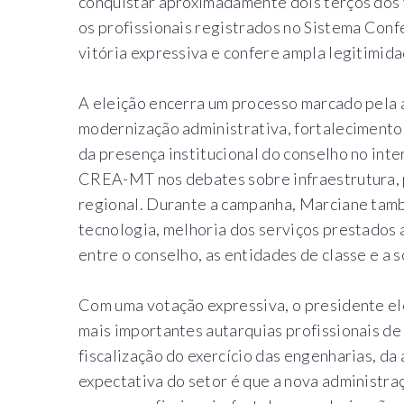
conquistar aproximadamente dois terços dos v
os profissionais registrados no Sistema Con
vitória expressiva e confere ampla legitimida
A eleição encerra um processo marcado pela 
modernização administrativa, fortalecimento 
da presença institucional do conselho no inte
CREA-MT nos debates sobre infraestrutura,
regional. Durante a campanha, Marciane ta
tecnologia, melhoria dos serviços prestados 
entre o conselho, as entidades de classe e a 
Com uma votação expressiva, o presidente ele
mais importantes autarquias profissionais d
fiscalização do exercício das engenharias, da
expectativa do setor é que a nova administ