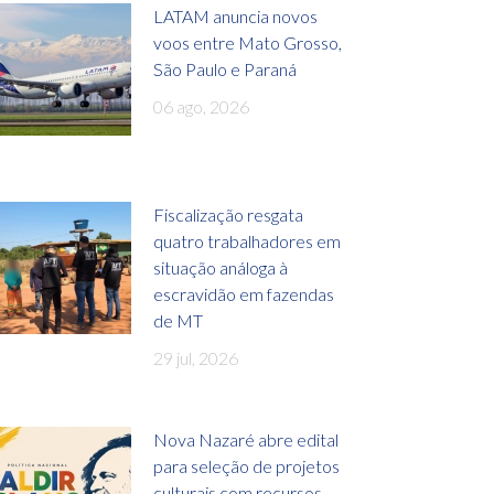
LATAM anuncia novos
voos entre Mato Grosso,
São Paulo e Paraná
06 ago, 2026
Fiscalização resgata
quatro trabalhadores em
situação análoga à
escravidão em fazendas
de MT
29 jul, 2026
Nova Nazaré abre edital
para seleção de projetos
culturais com recursos