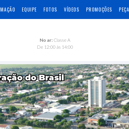
AMAÇÃO
EQUIPE
FOTOS
VÍDEOS
PROMOÇÕES
PEÇ
No ar:
Classe A
De 12:00 às 14:00