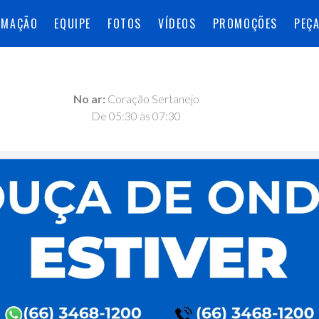
AMAÇÃO
EQUIPE
FOTOS
VÍDEOS
PROMOÇÕES
PEÇ
No ar:
Coração Sertanejo
De 05:30 às 07:30