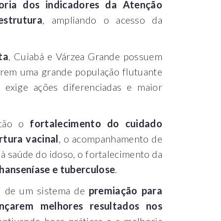
horia dos indicadores da Atenção
estrutura
, ampliando o acesso da
ta
, Cuiabá e Várzea Grande possuem
rarem uma grande população flutuante
exige ações diferenciadas e maior
stão o
fortalecimento do cuidado
tura vacinal
, o acompanhamento de
à saúde do idoso, o fortalecimento da
hanseníase e tuberculose
.
ão de um sistema de
premiação para
ançarem melhores resultados nos
centivando boas práticas e a melhoria