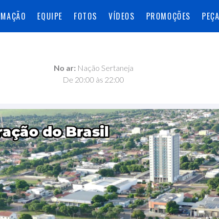
AMAÇÃO
EQUIPE
FOTOS
VÍDEOS
PROMOÇÕES
PEÇ
No ar:
Nação Sertaneja
De 20:00 às 22:00