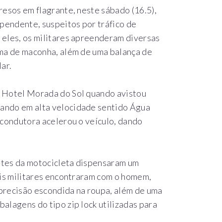
resos em flagrante, neste sábado (16.5),
ependente, suspeitos por tráfico de
 eles, os militares apreenderam diversas
uma de maconha, além de uma balança de
lar.
o Hotel Morada do Sol quando avistou
ando em alta velocidade sentido Água
 condutora acelerou o veículo, dando
ntes da motocicleta dispensaram um
ais militares encontraram com o homem,
precisão escondida na roupa, além de uma
alagens do tipo zip lock utilizadas para