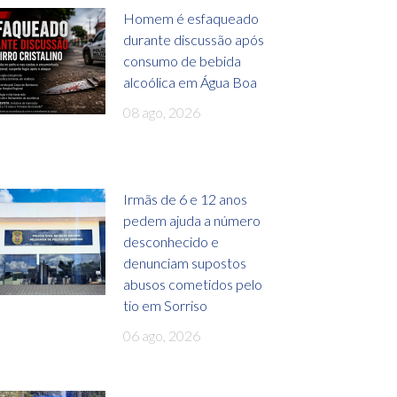
Homem é esfaqueado
durante discussão após
consumo de bebida
alcoólica em Água Boa
08 ago, 2026
Irmãs de 6 e 12 anos
pedem ajuda a número
desconhecido e
denunciam supostos
abusos cometidos pelo
tio em Sorriso
06 ago, 2026