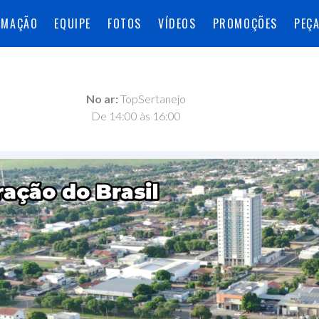
AMAÇÃO
EQUIPE
FOTOS
VÍDEOS
PROMOÇÕES
PEÇ
No ar:
TopSertanejo
De 14:00 às 16:00