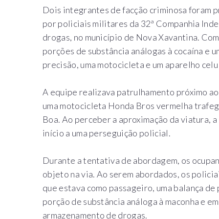
Dois integrantes de facção criminosa foram p
por policiais militares da 32ª Companhia Ind
drogas, no município de Nova Xavantina. Com
porções de substância análogas à cocaína e 
precisão, uma motocicleta e um aparelho celu
A equipe realizava patrulhamento próximo a
uma motocicleta Honda Bros vermelha trafeg
Boa. Ao perceber a aproximação da viatura, a
início a uma perseguição policial.
Durante a tentativa de abordagem, os ocupa
objeto na via. Ao serem abordados, os polici
que estava como passageiro, uma balança de 
porção de substância análoga à maconha e emb
armazenamento de drogas.