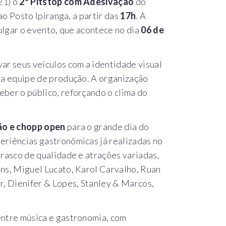
21) o
2º Pitstop com Adesivação
do
ao Posto Ipiranga, a partir das
17h
. A
vulgar o evento, que acontece no dia
06 de
ar seus veículos com a identidade visual
 a equipe de produção. A organização
ber o público, reforçando o clima do
ão e chopp open
para o grande dia do
eriências gastronômicas já realizadas no
rrasco de qualidade e atrações variadas,
ns, Miguel Lucato, Karol Carvalho, Ruan
r, Dienifer & Lopes, Stanley & Marcos,
entre música e gastronomia, com