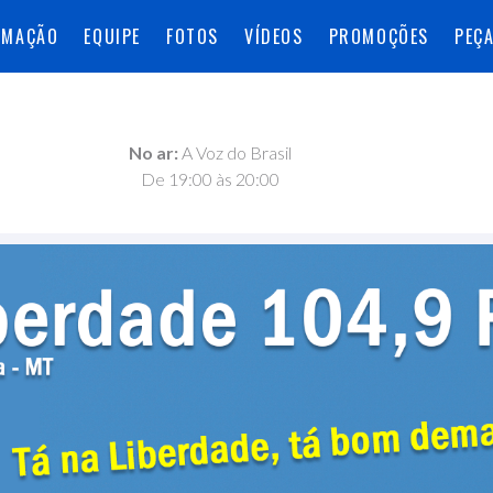
AMAÇÃO
EQUIPE
FOTOS
VÍDEOS
PROMOÇÕES
PEÇ
No ar:
A Voz do Brasil
De 19:00 às 20:00