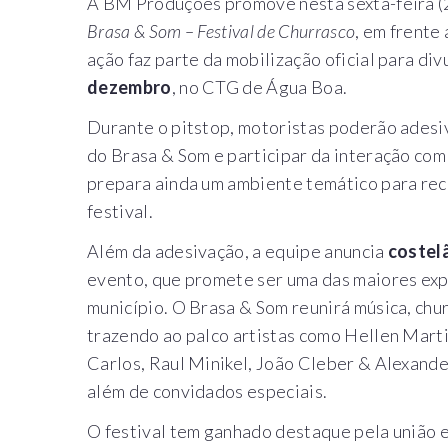
A BM Produções promove nesta sexta-feira (
Brasa & Som – Festival de Churrasco
, em frente 
ação faz parte da mobilização oficial para di
dezembro
, no CTG de Água Boa.
Durante o pitstop, motoristas poderão adesiv
do Brasa & Som e participar da interação com
prepara ainda um ambiente temático para rece
festival.
Além da adesivação, a equipe anuncia
costel
evento, que promete ser uma das maiores exp
município. O Brasa & Som reunirá música, chu
trazendo ao palco artistas como Hellen Marti
Carlos, Raul Minikel, João Cleber & Alexande
além de convidados especiais.
O festival tem ganhado destaque pela união 