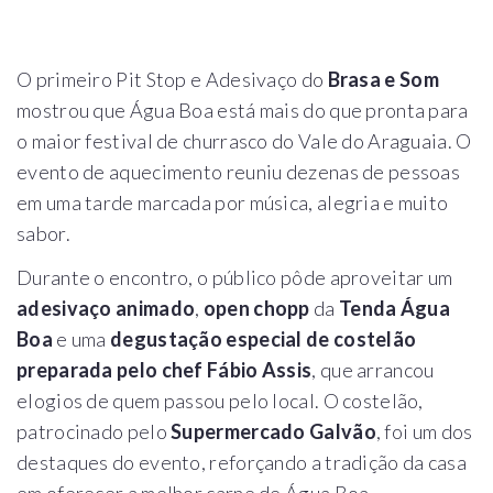
O primeiro Pit Stop e Adesivaço do
Brasa e Som
mostrou que Água Boa está mais do que pronta para
o maior festival de churrasco do Vale do Araguaia. O
evento de aquecimento reuniu dezenas de pessoas
em uma tarde marcada por música, alegria e muito
sabor.
Durante o encontro, o público pôde aproveitar um
adesivaço animado
,
open chopp
da
Tenda Água
Boa
e uma
degustação especial de costelão
preparada pelo chef Fábio Assis
, que arrancou
elogios de quem passou pelo local. O costelão,
patrocinado pelo
Supermercado Galvão
, foi um dos
destaques do evento, reforçando a tradição da casa
em oferecer a melhor carne de Água Boa.