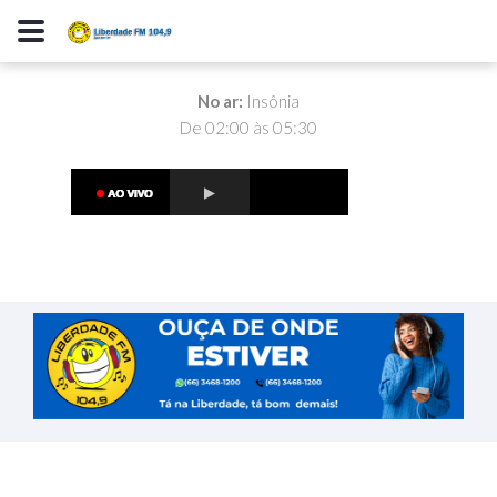
No ar:
Insônia
De 02:00 às 05:30