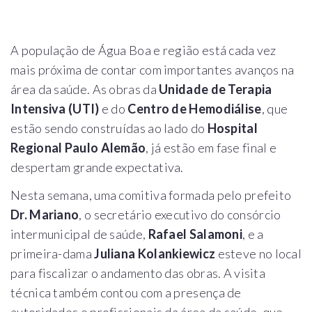
A população de Água Boa e região está cada vez
mais próxima de contar com importantes avanços na
área da saúde. As obras da
Unidade de Terapia
Intensiva (UTI)
e do
Centro de Hemodiálise
, que
estão sendo construídas ao lado do
Hospital
Regional Paulo Alemão
, já estão em fase final e
despertam grande expectativa.
Nesta semana, uma comitiva formada pelo prefeito
Dr. Mariano
, o secretário executivo do consórcio
intermunicipal de saúde,
Rafael Salamoni
, e a
primeira-dama
Juliana Kolankiewicz
esteve no local
para fiscalizar o andamento das obras. A visita
técnica também contou com a presença de
autoridades e profissionais da área da saúde, que