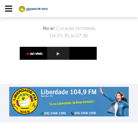
No ar:
Coração Sertanejo
De 05:30 às 07:30