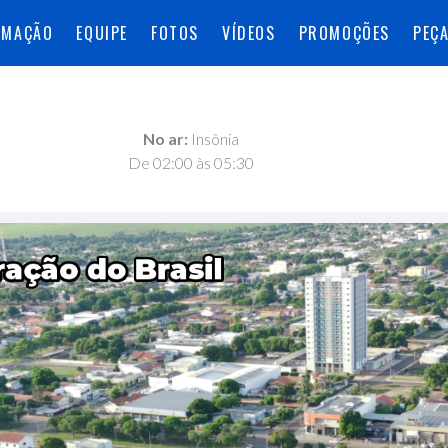
AMAÇÃO
EQUIPE
FOTOS
VÍDEOS
PROMOÇÕES
PEÇ
No ar:
Insônia
De 02:00 às 05:30