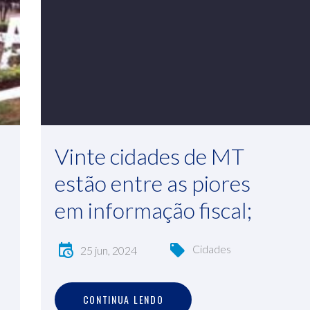
Vinte cidades de MT
estão entre as piores
em informação fiscal;
Cidades
25 jun, 2024
C
O
N
T
I
N
U
A
L
E
N
D
O
CONTINUA LENDO