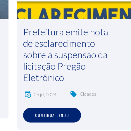
Prefeitura emite nota
de esclarecimento
sobre à suspensão da
licitação Pregão
Eletrônico
Cidades
05 jul, 2024
C
O
N
T
I
N
U
A
L
E
N
D
O
CONTINUA LENDO