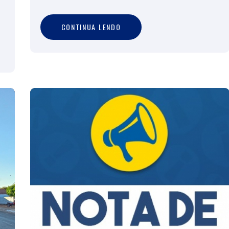
C
O
N
T
I
N
U
A
L
E
N
D
O
CONTINUA LENDO