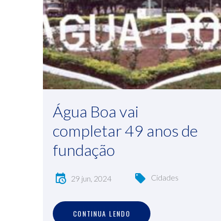
Água Boa vai
completar 49 anos de
fundação
Cidades
29 jun, 2024
C
O
N
T
I
N
U
A
L
E
N
D
O
CONTINUA LENDO