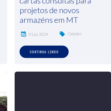
cartas consultas para
projetos de novos
armazéns em MT
Cidades
01 jul, 2024
C
O
N
T
I
N
U
A
L
E
N
D
O
CONTINUA LENDO