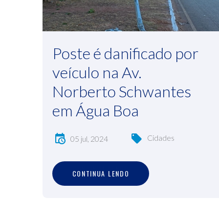
Poste é danificado por
veículo na Av.
Norberto Schwantes
em Água Boa
Cidades
05 jul, 2024
C
O
N
T
I
N
U
A
L
E
N
D
O
CONTINUA LENDO