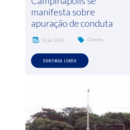
Campinápolis se
manifesta sobre
apuração de conduta
Cidades
02 jul, 2024
C
O
N
T
I
N
U
A
L
E
N
D
O
CONTINUA LENDO