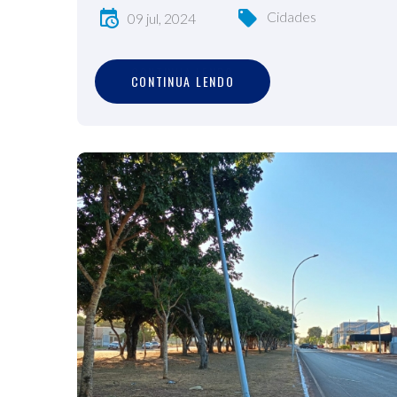
Cidades
09 jul, 2024
C
O
N
T
I
N
U
A
L
E
N
D
O
CONTINUA LENDO