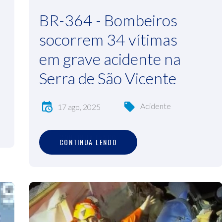
BR-364 - Bombeiros
socorrem 34 vítimas
em grave acidente na
Serra de São Vicente
Acidente
17 ago, 2025
C
O
N
T
I
N
U
A
L
E
N
D
O
CONTINUA LENDO