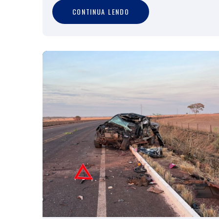
C
O
N
T
I
N
U
A
L
E
N
D
O
CONTINUA LENDO