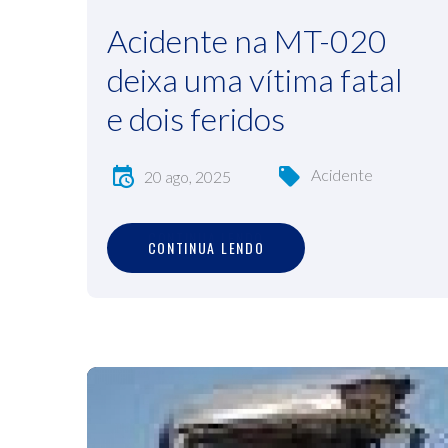
Acidente na MT-020
deixa uma vítima fatal
e dois feridos
Acidente
20 ago, 2025
C
O
N
T
I
N
U
A
L
E
N
D
O
CONTINUA LENDO