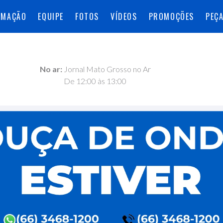
AMAÇÃO
EQUIPE
FOTOS
VÍDEOS
PROMOÇÕES
PEÇ
No ar:
Jornal Mato Grosso no Ar
De 12:00 às 13:00