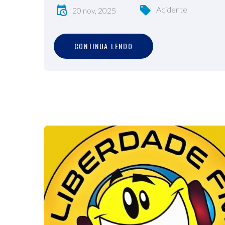
Acidente
20 nov, 2025
C
O
N
T
I
N
U
A
L
E
N
D
O
CONTINUA LENDO