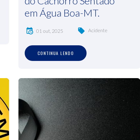
do Cachorro Sentado
em Água Boa-MT.
Acidente
01 out, 2025
C
O
N
T
I
N
U
A
L
E
N
D
O
CONTINUA LENDO