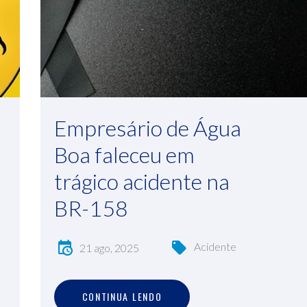
Empresário de Água
Boa faleceu em
trágico acidente na
BR-158
Acidente
21 ago, 2025
C
O
N
T
I
N
U
A
L
E
N
D
O
CONTINUA LENDO